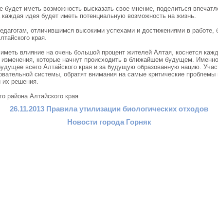
де будет иметь возможность высказать свое мнение, поделиться впечат
 каждая идея будет иметь потенциальную возможность на жизнь.
едагогам, отличившимся высокими успехами и достижениями в работе, 
лтайского края.
 иметь влияние на очень большой процент жителей Алтая, коснется каж
е изменения, которые начнут происходить в ближайшем будущем. Именно
будущее всего Алтайского края и за будущую образованную нацию. Уча
овательной системы, обратят внимания на самые критические проблемы 
 их решения.
го района Алтайского края
26.11.2013 Правила утилизации биологических отходов
Новости города Горняк