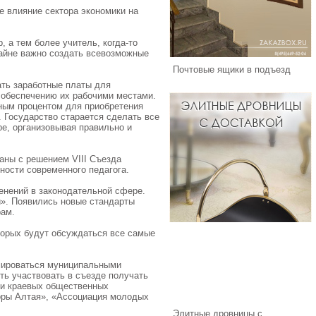
е влияние сектора экономики на
, а тем более учитель, когда-то
райне важно создать всевозможные
Почтовые ящики в подъезд
ать заработные платы для
 обеспечению их рабочими местами.
ьным процентом для приобретения
 Государство старается сделать все
е, организовывая правильно и
ваны с решением VIII Съезда
ности современного педагога.
енений в законодательной сфере.
и». Появились новые стандарты
рам.
торых будут обсуждаться все самые
рмироваться муниципальными
ть участвовать в съезде получать
ли краевых общественных
торы Алтая», «Ассоциация молодых
Элитные дровницы с