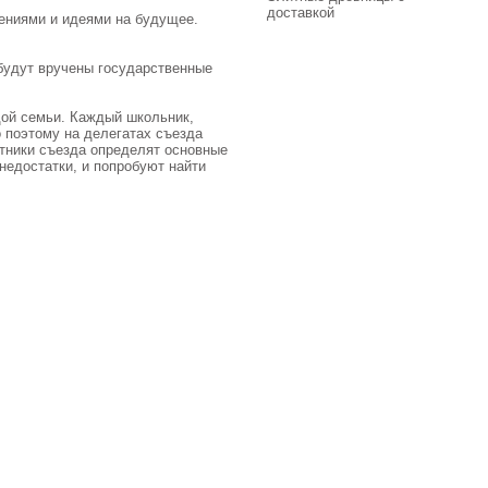
доставкой
лениями и идеями на будущее.
будут вручены государственные
дой семьи. Каждый школьник,
 поэтому на делегатах съезда
стники съезда определят основные
недостатки, и попробуют найти