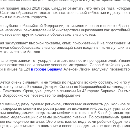
ия прошел зимой 2010 года. Следует отметить, что четыре года, которы
Система образования может похвастаться своей гибкостью и доступнос
ь и не вызывать гордость.
угие субъекты Российской Федерации, отличился и попал в список образ
кие наработки рекомендованы Министерством образования как достойный
енствования других краевых образовательных систем.
ая заслуживает высокой похвалы, опыт, приобретенный на протяжении м
кники общеобразовательных организаций края входят в число лучших и
ым количеством баллов.
напрямую зависит от усердия и ответственности преподавателей. Умение
ет сознательное и прочное усвоение материала. Слава Алтайских учите
ки в лицее № 124
в городе Барнаул
Алексей Лисин заслужил первенство
яется очень сильным, и не только по педагогическому составу, но и по
 место ученика 9 класса Дмитрия Сычева во Всероссийской олимпиаде 
ть Печатнову Юрию, учащемуся в гимназии № 42 города Барнаул. Он смог
ь Всероссийское первенство по информатике.
ел одиннадцатку лучших регионов, способных обеспечить дошкольное 
м лидером по многим вопросам развития школьной инфраструктуры: стро
ми необходимыми предметами мебели и технической базой (компьютеры
 уделено модернизации системы школьного питания. По официальным дан
ее полноценное питание. Это очень важно, ведь если ребенок будет не с
центрация снизится, а внимание и вовсе пропадет, что не даст информа