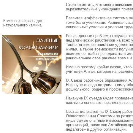
Стоит отметить, что много внимани
образовательные учреждения привел
Развитая и эффективная система обра
Каминные экраны для
тоже были учениками. Развивая сис
натурального камина
социальные условия и условия труд
Решая данные проблемы государство
педагогических работников на всех
Также, огромное внимание уделяетс
жилья, а также возможности получи
возможное, дабы преподаватели име
рациональное свое рабочее время и 
Именно поэтому крайне важно, чтоб 
учителей Алтая, которое направлен
IX Съезд работников образования А
Накануне съезда вступил в силу об
дошкольного, общего и профессиона
Накануне IX съезда будет проведен
важные и основные перспективные в
Состав делегатов на IX Съезд рабо
Общественными Советами по развити
лишь самые опытные и высококвали
организаций, таких как Алтайская 
педагогов» и других организаций.