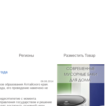
Регионы
Разместить Товар
года
09.06.2014
ков образования Алтайского края.
да, его проведение намечено не
тидесятилетие с момента
 управления государством и решение
удет достигнуть основной цели.