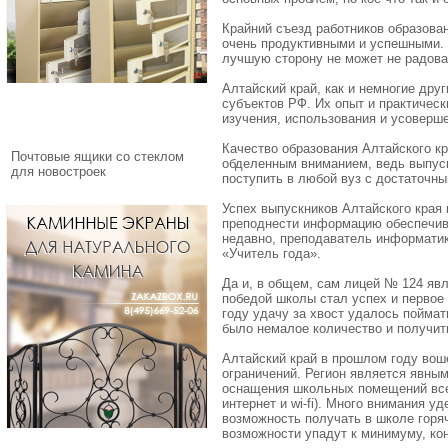
Крайний съезд работников образован
очень продуктивными и успешными. 
лучшую сторону не может не радоват
Алтайский край, как и немногие др
субъектов РФ. Их опыт и практичес
изучения, использования и усоверш
Качество образования Алтайского кр
Почтовые ящики со стеклом
обделенным вниманием, ведь выпус
для новостроек
поступить в любой вуз с достаточн
Успех выпускников Алтайского края 
преподнести информацию обеспечива
недавно, преподаватель информати
«Учитель года».
Да и, в общем, сам лицей № 124 явл
победой школы стал успех и первое
году удачу за хвост удалось пойма
было немалое количество и получит
Алтайский край в прошлом году вош
ограничений. Регион является явны
оснащения школьных помещений все
интернет и wi-fi). Много внимания
возможность получать в школе горяч
возможности упадут к минимуму, кон