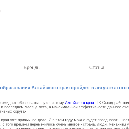
Л
Бренды
Статьи
образования Алтайского края пройдет в августе этого 
е ожидает образовательную систему
Алтайского края
- IX Съезд работни
 в последнем месяце лета, а максимальной эффективности данного съез
тивных округах.
 края уже привычное дело. И в этом году можно будет праздновать шес
, с того времени переменилось очень многое - страна, люди, механизм
 осталось на повестке дня - актуальные задачи и пути, которыми можно б