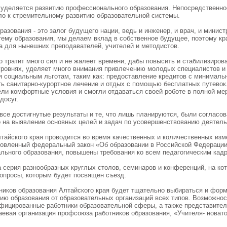
я уделяется развитию профессионального образования. Непосредственно
о к стремительному развитию образовательной системы.
зования - это залог будущего нации, ведь и инженер, и врач, и министр
тему образования, мы делаем вклад в собственное будущее, поэтому к
а для нынешних преподавателей, учителей и методистов.
 тратит много сил и не жалеет времени, дабы повысить и стабилизиров
 уровнях, уделяет много внимания привлечению молодых специалистов и
я социальным льготам, таким как: предоставление кредитов с минимал
ть санитарно-курортное лечение и отдых с помощью бесплатных путевок.
ли комфортные условия и смогли отдаваться своей роботе в полной мер
досуг.
все достигнутые результаты и те, что лишь планируются, были согласо
о на выявление основных целей и задач по усовершенствованию деятель
лтайского края проводится во время качественных и количественных изм
новленный федеральный закон «Об образовании в Российской Федераци
льного образования, повышены требования ко всем педагогическим кад
а серия разнообразных круглых столов, семинаров и конференций, на ко
опросы, которым будет посвящен съезд.
тников образования Алтайского края будет тщательно выбираться и фо
ю образования от образовательных организаций всех типов. Возможнос
фицированные работники образовательной сферы, а также представите
краевая организация профсоюза работников образования, «Учителя- нова