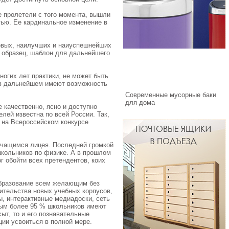
е пролетели с того момента, вышли
тью. Ее кардинальное изменение в
цовых, наилучших и наиуспешнейших
 образец, шаблон для дальнейшего
ногих лет практики, не может быть
 в дальнейшем имеют возможность
Современные мусорные баки
для дома
 качественно, ясно и доступно
лей известна по всей России. Так,
 на Всероссийском конкурсе
 учащимся лицея. Последней громкой
школьников по физике. А в прошлом
 обойти всех претендентов, коих
образование всем желающим без
ительства новых учебных корпусов,
, интерактивные медиадоски, сеть
ным более 95 % школьников имеют
ыт, то и его познавательные
ции усвоиться в полной мере.