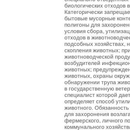
биологических отходов в
Категорически запрещае
бытовые мусорные конте
полигоны для захороне
условия сбора, утилиза
отходов в животноводче
подсобных хозяйствах, 
скопления животных; пр
животноводческой проду
возбудителей инфекцио
животных; предупрежден
животных, охраны окруж
обнаружении трупа живо
в государственную вете
специалист которой дае
определяет способ утил
животного. Обязанность 
для захоронения возлага
фермерского, личного п
коммунального хозяйств