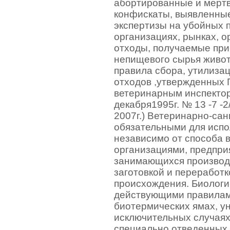
абортированные и мерт
конфискаты, выявленные
экспертизы на убойных 
организациях, рынках, о
отходы, получаемые при
непищевого сырья живо
правила сбора, утилиза
отходов ,утвержденных
ветеринарным инспекто
декабря1995г. № 13 -7 -2
2007г.) Ветеринарно-са
обязательными для исп
независимо от способа в
организациями, предпри
занимающихся производс
заготовкой и переработк
происхождения. Биологи
действующими правилам
биотермических ямах, у
исключительных случаях
специально отведенных 