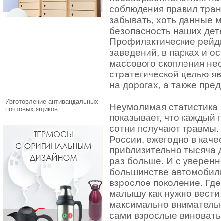
соблюдения правил тран
забывать, хоть данные м
безопасность наших дете
Профилактические рейды
заведений, в парках и 
массового скопления не
стратегической целью я
на дорогах, а также пре
Изготовление антивандальных
Неумолимая статистика
почтовых ящиков
показывает, что каждый г
сотни получают травмы.
России, ежегодно в каче
приблизительно тысяча д
раз больше. И с уверенн
большинстве автомобил
взрослое поколение. Где
малышу как нужно вести 
максимально внимательн
сами взрослые виноваты