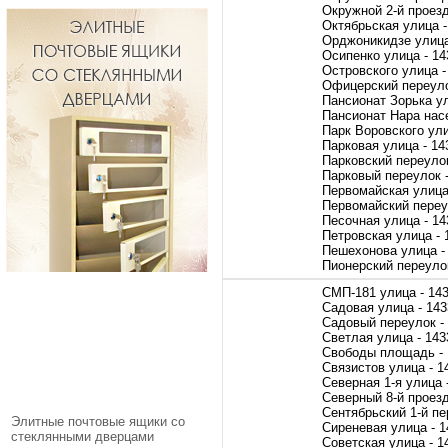
Окружной 2-й проезд
Октябрьская улица -
Орджоникидзе улица
Осипенко улица - 14
Островского улица -
Офицерский переуло
Пансионат Зорька ул
Пансионат Нара нас
Парк Воровского ули
Парковая улица - 14
Парковский переулок
Парковый переулок 
Первомайская улица
Первомайский переу
Песочная улица - 14
Петровская улица - 
Пешехонова улица -
Пионерский переулок
СМП-181 улица - 14
Садовая улица - 14
Садовый переулок -
Светлая улица - 143
Свободы площадь - 
Связистов улица - 1
Северная 1-я улица 
Северный 8-й проезд
Сентябрьский 1-й пе
Элитные почтовые ящики со
Сиреневая улица - 1
стеклянными дверцами
Советская улица - 1