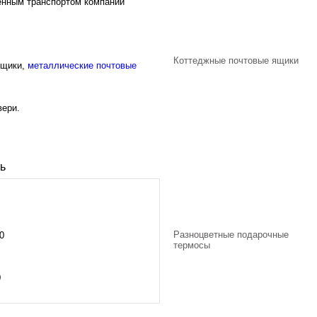
венным транспортом компании
Коттеджные почтовые ящики
ящики
,
металлические почтовые
вери
.
ь
Разноцветные подарочные
0
термосы
0