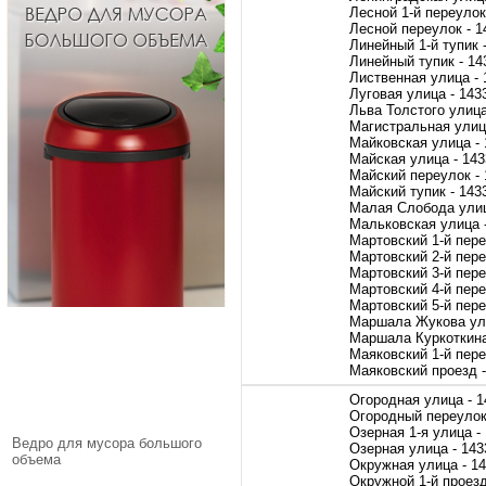
Лесной 1-й переулок
Лесной переулок - 1
Линейный 1-й тупик 
Линейный тупик - 14
Лиственная улица - 
Луговая улица - 143
Льва Толстого улица
Магистральная улиц
Майковская улица -
Майская улица - 14
Майский переулок -
Майский тупик - 143
Малая Слобода улиц
Мальковская улица 
Мартовский 1-й пере
Мартовский 2-й пере
Мартовский 3-й пере
Мартовский 4-й пере
Мартовский 5-й пере
Маршала Жукова ули
Маршала Куркоткина
Маяковский 1-й пере
Маяковский проезд -
Огородная улица - 1
Огородный переулок
Озерная 1-я улица -
Ведро для мусора большого
Озерная улица - 143
объема
Окружная улица - 1
Окружной 1-й проезд