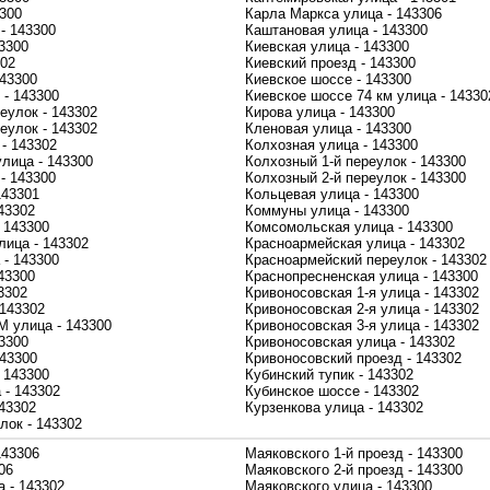
3300
Карла Маркса улица - 143306
- 143300
Каштановая улица - 143300
3300
Киевская улица - 143300
302
Киевский проезд - 143300
143300
Киевское шоссе - 143300
 - 143300
Киевское шоссе 74 км улица - 14330
еулок - 143302
Кирова улица - 143300
еулок - 143302
Кленовая улица - 143300
- 143302
Колхозная улица - 143300
улица - 143300
Колхозный 1-й переулок - 143300
- 143300
Колхозный 2-й переулок - 143300
143301
Кольцевая улица - 143300
43302
Коммуны улица - 143300
 143300
Комсомольская улица - 143300
ица - 143302
Красноармейская улица - 143302
 - 143300
Красноармейский переулок - 143302
43300
Краснопресненская улица - 143300
3302
Кривоносовская 1-я улица - 143302
 143302
Кривоносовская 2-я улица - 143302
 улица - 143300
Кривоносовская 3-я улица - 143302
3300
Кривоносовская улица - 143302
143300
Кривоносовский проезд - 143302
 143300
Кубинский тупик - 143302
 - 143302
Кубинское шоссе - 143302
43302
Курзенкова улица - 143302
лок - 143302
143306
Маяковского 1-й проезд - 143300
06
Маяковского 2-й проезд - 143300
 - 143302
Маяковского улица - 143300