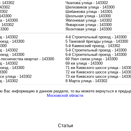
- 143302
Чкалова улица - 143302
143302
Шелковиков улица - 143300
3302
Шибанкова улица - 143301
143300
Школьная улица - 143300
а - 143300
Яблоневая улица - 143302
- 143302
Январская улица - 143300
43300
Яхонтовая улица - 143300
д - 143302
4-й Строительный проезд - 143300
оезд - 143300
5 Танковой бригады улица - 143300
3300
5-й Каменский проезд - 143302
д - 143302
5-й Строительный проезд - 143300
оезд - 143300
6-й Строительный проезд - 143300
лесничества квартал - 143300
69 Узел связи улица - 143300
д - 143302
69 км улица - 143300
оезд - 143300
71 км Киевского шоссе улица - 1433
3300
72 км Киевского шоссе улица - 1433
се улица - 143302
73 км Киевского шоссе улица - 1433
д - 143302
8 Марта улица - 143302
 Вас информацию в данном разделе, то вы можете вернуться в преды
Московской области
.
Статьи