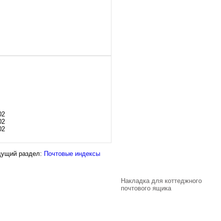
02
02
02
дущий раздел:
Почтовые индексы
Накладка для коттеджного
почтового ящика