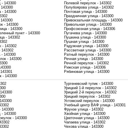
 - 143300
Полевой переулок - 143302
 143300
Полубоярова улица - 143302
 - 143300
Почтовая улица - 143300
3302
Праздничная улица - 143300
 143300
Привокзальная площадь - 143300
к - 143300
Привольная улица - 143300
ица - 143300
Профсоюзная улица - 143306
еленный пункт - 143300
Пугачева улица - 143300
ца - 143302
Пушкина улица - 143300
3302
Пушная улица - 143300
 - 143302
Радужная улица - 143300
- 143302
Рассветная улица - 143300
 - 143300
Ратный переулок - 143300
лок - 143300
Речная улица - 143300
3300
Речной переулок - 143302
143300
Рижская улица - 143306
 143301
Рябиновая улица - 143300
 - 143300
3302
Тургеневский тупик - 143300
3300
Урицкий 1-й переулок - 143302
 143300
Урицкий 2-й переулок - 143302
300
Урицкий переулок - 143302
143300
Ухтомский переулок - 143300
43302
Учебный центр ВАФ улица - 143301
- 143300
Фрунзе улица - 143302
 - 143300
Хвойная улица - 143300
реулок - 143300
Цветочная улица - 143300
43302
Чапаева улица - 143302
43302
Чехова улица - 143300