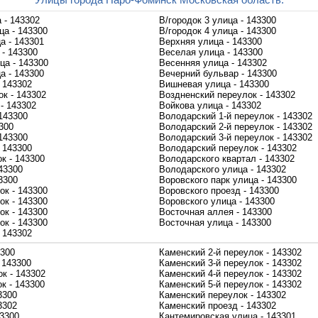
 - 143302
В/городок 3 улица - 143300
ца - 143300
В/городок 4 улица - 143300
а - 143301
Верхняя улица - 143300
- 143300
Веселая улица - 143300
ца - 143300
Весенняя улица - 143302
а - 143300
Вечерний бульвар - 143300
 143302
Вишневая улица - 143300
к - 143302
Воздненский переулок - 143302
- 143302
Войкова улица - 143302
143300
Володарский 1-й переулок - 143302
300
Володарский 2-й переулок - 143302
143300
Володарский 3-й переулок - 143302
 143300
Володарский переулок - 143302
к - 143300
Володарского квартал - 143302
43300
Володарского улица - 143302
3300
Воровского парк улица - 143300
ок - 143300
Воровского проезд - 143300
ок - 143300
Воровского улица - 143300
ок - 143300
Восточная аллея - 143300
ок - 143300
Восточная улица - 143300
- 143302
3300
Каменский 2-й переулок - 143302
 143300
Каменский 3-й переулок - 143302
к - 143302
Каменский 4-й переулок - 143302
к - 143300
Каменский 5-й переулок - 143302
3300
Каменский переулок - 143302
3302
Каменский проезд - 143302
43300
Кантемировская улица - 143301