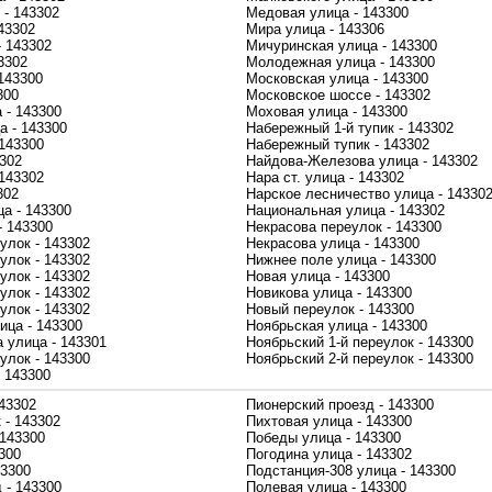
 - 143302
Медовая улица - 143300
43302
Мира улица - 143306
- 143302
Мичуринская улица - 143300
3302
Молодежная улица - 143300
143300
Московская улица - 143300
300
Московское шоссе - 143302
 - 143300
Моховая улица - 143300
а - 143300
Набережный 1-й тупик - 143302
 143300
Набережный тупик - 143302
3302
Найдова-Железова улица - 143302
 143302
Нара ст. улица - 143302
302
Нарское лесничество улица - 14330
а - 143300
Национальная улица - 143302
- 143300
Некрасова переулок - 143300
улок - 143302
Некрасова улица - 143300
улок - 143302
Нижнее поле улица - 143300
улок - 143302
Новая улица - 143300
улок - 143302
Новикова улица - 143300
улок - 143302
Новый переулок - 143300
ца - 143300
Ноябрьская улица - 143300
 улица - 143301
Ноябрьский 1-й переулок - 143300
улок - 143300
Ноябрьский 2-й переулок - 143300
 143300
43302
Пионерский проезд - 143300
 - 143302
Пихтовая улица - 143300
 143300
Победы улица - 143300
300
Погодина улица - 143302
43300
Подстанция-308 улица - 143300
 - 143300
Полевая улица - 143300