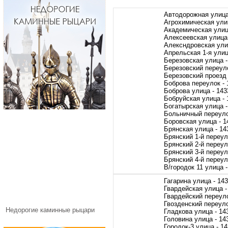
Автодорожная улица
Агрохимическая ули
Академическая улиц
Алексеевская улица 
Алексндровская ули
Апрельская 1-я улиц
Березовская улица -
Березовский переуло
Березовский проезд 
Боброва переулок - 
Боброва улица - 143
Бобруйская улица - 
Богатырская улица -
Больничный переуло
Боровская улица - 1
Брянская улица - 14
Брянский 1-й переул
Брянский 2-й переул
Брянский 3-й переул
Брянский 4-й переул
В/городок 11 улица 
Гагарина улица - 14
Гвардейская улица -
Гвардейский переуло
Гвозденский переуло
Недорогие каминные рыцари
Гладкова улица - 14
Головина улица - 14
Городок-3 улица - 1