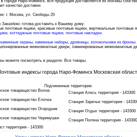
 в городе Наро-Фоминск, вся продукция доставляется из Москвы собст
ет качество доставки.
е: г. Москва, ул. Свободы 20
 Заказбокс готова доставить к Вашему дому:
ые почтовые ящики
,
красивые почтовые ящики
,
вертикальные почтовые 
щики
,
коттеджные почтовые ящики
,
почтовые накладки
.
е
каминные экраны
,
каминные наборы
,
дровницы
,
колокольчики из бронзы
.
шпонированные межкомнатные двери
,
ламинированные межкомнатные д
вы можете посмотреть в разделе: Все товары.
Почтовые индексы города Наро-Фоминск Московская област
Подчиненные территории:
еское товарищество Волна
Станция Алесь территория - 143300
ское товарищество Елочка
Станция Заречье территория - 14330
ское товарищество Огородник
Станция Отдых территория - 143300
еское товарищество Черемушки
Станция Поляна территория - 14330
ст территория - 143300
Улицы города Наро-Фоминск Московская область: