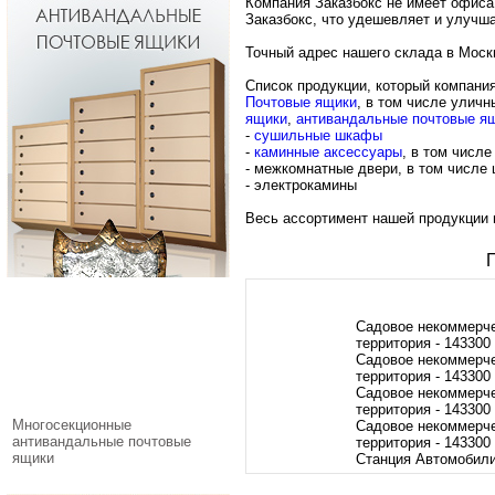
Компания Заказбокс не имеет офиса
Заказбокс, что удешевляет и улучша
Точный адрес нашего склада в Москв
Список продукции, который компания
Почтовые ящики
, в том числе
уличн
ящики
,
антивандальные почтовые я
-
сушильные шкафы
-
каминные аксессуары
, в том числ
-
межкомнатные двери
, в том числе
-
электрокамины
Весь ассортимент нашей продукции 
Садовое некоммерч
территория - 143300
Садовое некоммерче
территория - 143300
Садовое некоммерче
территория - 143300
Многосекционные
Садовое некоммерч
антивандальные почтовые
территория - 143300
ящики
Станция Автомобили