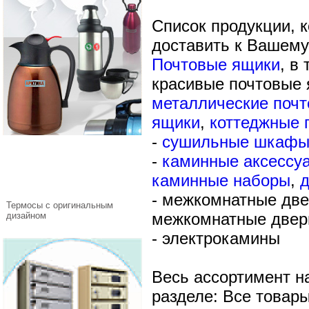
Список продукции, 
доставить к Вашему
Почтовые ящики
, в
красивые почтовые
металлические поч
ящики
,
коттеджные 
-
сушильные шкаф
-
каминные аксессу
каминные наборы
,
-
межкомнатные две
Термосы с оригинальным
межкомнатные двер
дизайном
-
электрокамины
Весь ассортимент н
разделе: Все товары