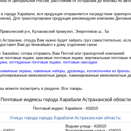
ена от центральной России, расстояние от Астрахани до Москвы по авт
 в городе Харабали, вся продукция отправляется посредством транпорт
ежом). Для транспортировки продукции рекомендуем компанию Деловые
 Приволжский р-н, Кулаковский промузел, Энергетиков ш., 5а
Астрахани, откуда Вам нужно будет забрать груз самостоятельно, если 
з доставят Вам до ближайшего к дому отделения связи.
 Заказбокс готова отправить Вам Почтой или транпортной компанией:
ые почтовые ящики
,
красивые почтовые ящики
,
вертикальные почтовые 
щики
,
коттеджные почтовые ящики
,
почтовые накладки
.
е
каминные экраны
,
каминные наборы
,
дровницы
,
колокольчики из бронзы
.
шпонированные межкомнатные двери
,
ламинированные межкомнатные д
вы можете посмотреть в разделе: Все товары.
Почтовые индексы города Харабали Астраханской области
Почтовый индекс Харабали - 416010
Улицы города города Харабали Астраханская область:
Водная улица - 416010
- 416011
Водопроводная улица - 416010