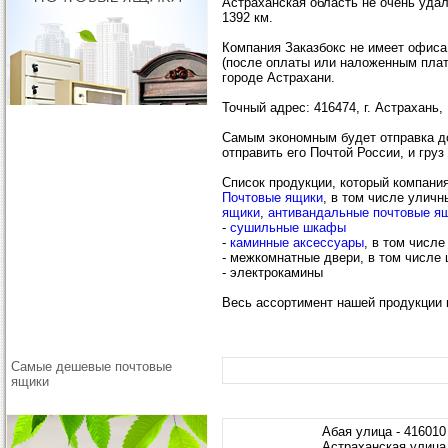
Астраханская область не очень удал
1392 км.
Компания Заказбокс не имеет офиса
(после оплаты или наложенным плат
городе Астрахани.
Точный адрес: 416474, г. Астрахань,
Самым экономным будет отправка до 
отправить его Почтой России, и гру
Список продукции, который компания
Почтовые ящики
, в том числе
уличн
ящики
,
антивандальные почтовые я
-
сушильные шкафы
-
каминные аксессуары
, в том числ
-
межкомнатные двери
, в том числе
-
электрокамины
Весь ассортимент нашей продукции 
Самые дешевые почтовые
ящики
Абая улица - 416010
Астраханская улица 