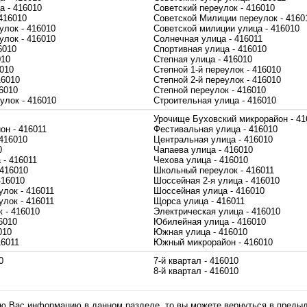
а - 416010
Советский переулок - 416010
416010
Советской Милиции переулок - 4160
улок - 416010
Советской милиции улица - 416010
улок - 416010
Солнечная улица - 416011
6010
Спортивная улица - 416010
010
Степная улица - 416010
6010
Степной 1-й переулок - 416010
16010
Степной 2-й переулок - 416010
6010
Степной переулок - 416010
улок - 416010
Строительная улица - 416010
Урочище Буховский микрорайон - 41
он - 416011
Фестивальная улица - 416010
 416010
Центральная улица - 416010
0
Чапаева улица - 416010
 - 416011
Чехова улица - 416010
 416010
Школьный переулок - 416011
416010
Шоссейная 2-я улица - 416010
улок - 416011
Шоссейная улица - 416010
улок - 416011
Щорса улица - 416011
 - 416010
Электрическая улица - 416010
6010
Юбилейная улица - 416010
010
Южная улица - 416010
16011
Южный микрорайон - 416010
0
7-й квартал - 416010
8-й квартал - 416010
 Вас информацию в данном разделе, то вы можете вернуться в преды