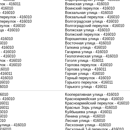
ок - 416011
Воинская улица - 416010
 416010
Воинский переулок - 416010
- 416010
Вокзальная улица - 416010
переулок - 416010
Вокзальный переулок - 416010
переулок - 416010
Волгоградская улица - 416010
еулок - 416010
Волгоградский переулок - 416010
ца - 416010
Волжская улица - 416010
Волжский переулок - 416010
 416010
Ворошилова улица - 416010
6010
Восточная улица - 416010
- 416010
Галкина улица - 416010
 - 416010
Гагарина улица - 416010
 - 416010
Геологическая улица - 416010
лок - 416010
Гоголя улица - 416011
лок - 416010
Горлова переулок - 416010
16010
Горлова улица - 416011
 416011
Горная улица - 416010
 416010
Горный переулок - 416010
16010
Горького переулок - 416011
16010
Горького улица - 416011
16010
Кооперативная улица - 416010
- 416010
Красноармейская улица - 416010
16011
Красноармейский переулок - 416010
16011
Красных Зорь улица - 416010
6010
Куйбышева улица - 416011
6010
Ленина улица - 416010
010
Лесная улица - 416010
улица - 416010
Лесхозная улица - 416010
416010
Лесхозный 1-й переулок - 416010