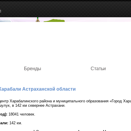
Л
Бренды
Статьи
Харабали Астраханской области
ентр Харабалинского района и муниципального образования «Город Хараб
улук, в 142 км севернее Астрахани.
од):
18041 человек.
али:
142 км.