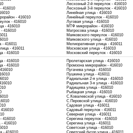
10
Лесхозный 2-й переулок - 416010
- 416010
Лесхозный 3-й переулок - 416010
16010
Линейная улица - 416010
рорайон - 416010
Линейный переулок - 416010
еулок - 416010
Луговая улица - 416010
ца - 416010
МТФ микрорайон - 416010
 - 416010
Матросова улица - 416010
6011
Маяковского переулок - 416010
16010
Маяковского улица - 416010
 - 416011
Мелиоративная улица - 416011
лица - 416011
Московская улица - 416010
а - 416010
Московский переулок - 416010
а - 416010
Пролетарская улица - 416010
а - 416010
Промзона микрорайон - 416010
 416010
Пугачева улица - 416010
16010
Пушкина улица - 416011
16010
Радиальная 2-я улица - 416010
416010
Радиальная 3-я улица - 416010
010
Радищева улица - 416010
0
Рыбацкая улица - 416010
16010
С.Ковалевской улица - 416010
16010
С.Перовской улица - 416010
010
Садовая улица - 416011
 416010
Садовый переулок - 416011
010
Северная улица - 416011
- 416010
Серегина переулок - 416010
 - 416010
Серегина улица - 416011
6010
Советская улица - 416010
а - 416010
Советский бугор улица - 416011